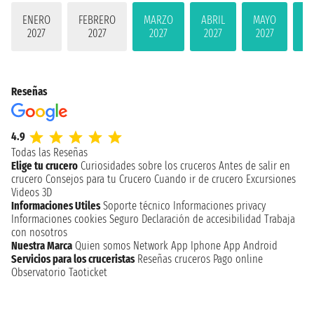
ENERO
FEBRERO
MARZO
ABRIL
MAYO
JU
2027
2027
2027
2027
2027
2
Reseñas
4.9
Todas las Reseñas
Elige tu crucero
Curiosidades sobre los cruceros
Antes de salir en
crucero
Consejos para tu Crucero
Cuando ir de crucero
Excursiones
Videos 3D
Informaciones Utiles
Soporte técnico
Informaciones privacy
Informaciones cookies
Seguro
Declaración de accesibilidad
Trabaja
con nosotros
Nuestra Marca
Quien somos
Network
App Iphone
App Android
Servicios para los cruceristas
Reseñas cruceros
Pago online
Observatorio Taoticket