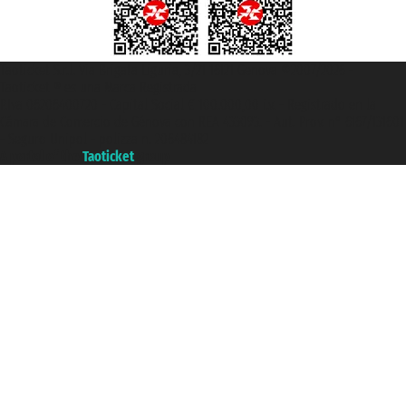
Taoticket S.r.l. Via Brigata Liguria, 3/21 16121 Genova ©2007/2026 -
Taoticket ® es una Marca Registrada
P.Iva 06206400720 - Capital Social € 100.000,00 i.v. - Registrado en la
Cámara de Comercio de Génova con REA 433093. - Aut. Prov. n° 6167/131601
- Seguro Unipol - polizza n. 206484182
A portal of the
Taoticket
group