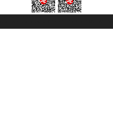
et ® es una Marca Registrada
mara de Comercio de Génova con REA 433093. - Aut. Prov. n° 6167/131601 - Se