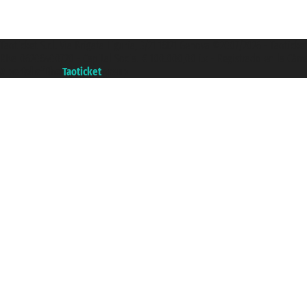
Taoticket S.r.l. Via Brigata Liguria, 3/21 16121 Genova ©2007/2026 - Taotick
P.Iva 06206400720 - Capital Social € 100.000,00 i.v. - Registrado en la Cá
A portal of the
Taoticket
group