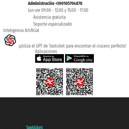
Administración +390105704878
lun-vie 09:00 - 12:00 y 15:00 - 17:00
Asistencia gratuita
Soporte especializado
Inteligencia Artificial
¡utiliza el GPT de Taoticket para encontrar el crucero perfecto!
Aplicaciones
Taoticket S.r.l. Via Brigata Liguria, 3/21 16121 Genova ©2007/2026 -
Taoticket ® es una Marca Registrada
P.Iva 06206400720 - Capital Social € 100.000,00 i.v. - Registrado en la
Cámara de Comercio de Génova con REA 433093. - Aut. Prov. n° 6167/131601
- Seguro Unipol - polizza n. 206484182
A portal of the
Taoticket
group