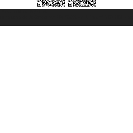
et ® es una Marca Registrada
mara de Comercio de Génova con REA 433093. - Aut. Prov. n° 6167/131601 - Se