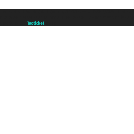
Taoticket S.r.l. Via Brigata Liguria, 3/21 16121 Genova ©2007/2026 - Taotick
P.Iva 06206400720 - Capital Social € 100.000,00 i.v. - Registrado en la Cá
A portal of the
Taoticket
group