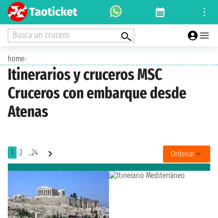
Busca un crucero
home
›
Itinerarios y cruceros MSC
Cruceros con embarque desde
Atenas
1
2
..24
Ordenar