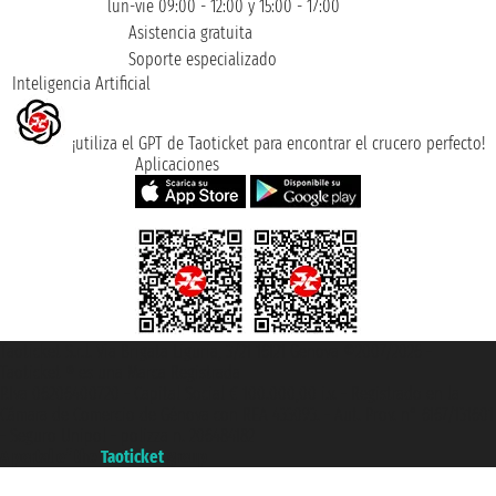
lun-vie 09:00 - 12:00 y 15:00 - 17:00
Asistencia gratuita
Soporte especializado
Inteligencia Artificial
¡utiliza el GPT de Taoticket para encontrar el crucero perfecto!
Aplicaciones
Taoticket S.r.l. Via Brigata Liguria, 3/21 16121 Genova ©2007/2026 -
Taoticket ® es una Marca Registrada
P.Iva 06206400720 - Capital Social € 100.000,00 i.v. - Registrado en la
Cámara de Comercio de Génova con REA 433093. - Aut. Prov. n° 6167/131601
- Seguro Unipol - polizza n. 206484182
A portal of the
Taoticket
group