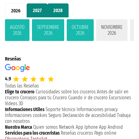
2027
2028
2026
AGOSTO
SEPTIEMBRE
OCTUBRE
NOVIEMBRE
D
2026
2026
2026
2026
Reseñas
4.9
Todas las Reseñas
Elige tu crucero
Curiosidades sobre los cruceros
Antes de salir en
crucero
Consejos para tu Crucero
Cuando ir de crucero
Excursiones
Videos 3D
Informaciones Utiles
Soporte técnico
Informaciones privacy
Informaciones cookies
Seguro
Declaración de accesibilidad
Trabaja
con nosotros
Nuestra Marca
Quien somos
Network
App Iphone
App Android
Servicios para los cruceristas
Reseñas cruceros
Pago online
Observatorio Taoticket