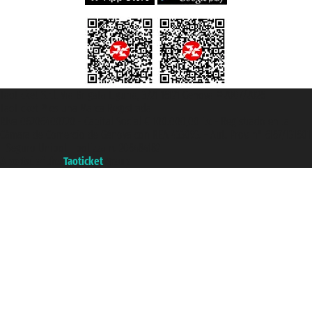
Taoticket S.r.l. Via Brigata Liguria, 3/21 16121 Genova ©2007/2026 -
Taoticket ® es una Marca Registrada
P.Iva 06206400720 - Capital Social € 100.000,00 i.v. - Registrado en la
Cámara de Comercio de Génova con REA 433093. - Aut. Prov. n° 6167/131601
- Seguro Unipol - polizza n. 206484182
A portal of the
Taoticket
group