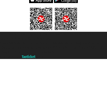
Taoticket S.r.l. Via Brigata Liguria, 3/21 16121 Genova ©2007/2026 -
Taoticket ® es una Marca Registrada
P.Iva 06206400720 - Capital Social € 100.000,00 i.v. - Registrado en la
Cámara de Comercio de Génova con REA 433093. - Aut. Prov. n° 6167/131601
- Seguro Unipol - polizza n. 206484182
A portal of the
Taoticket
group