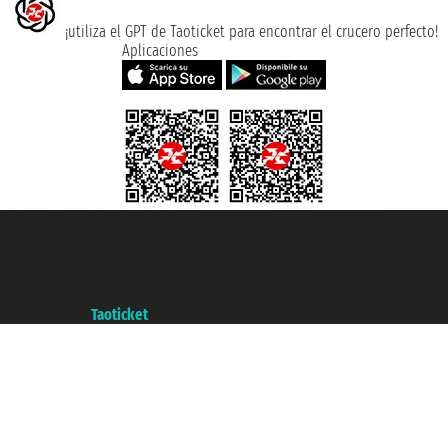
¡utiliza el GPT de Taoticket para encontrar el crucero perfecto!
Aplicaciones
Taoticket S.r.l. Via Brigata Liguria, 3/21 16121 Genova ©2007/2026 -
Taoticket ® es una Marca Registrada
P.Iva 06206400720 - Capital Social € 100.000,00 i.v. - Registrado en la
Cámara de Comercio de Génova con REA 433093. - Aut. Prov. n° 6167/131601
- Seguro Unipol - polizza n. 206484182
A portal of the
Taoticket
group