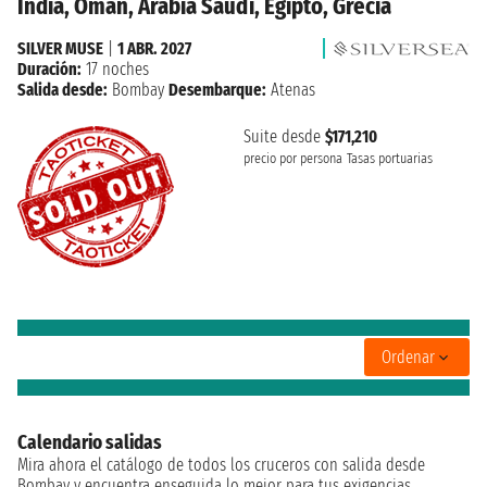
India, Oman, Arabia Saudí, Egipto, Grecia
SILVER MUSE
|
1 ABR. 2027
Duración:
17 noches
Salida desde:
Bombay
Desembarque:
Atenas
Suite desde
$171,210
precio por persona
Tasas portuarias
Ordenar
Calendario salidas
Mira ahora el catálogo de todos los cruceros con salida desde
Bombay y encuentra enseguida lo mejor para tus exigencias.