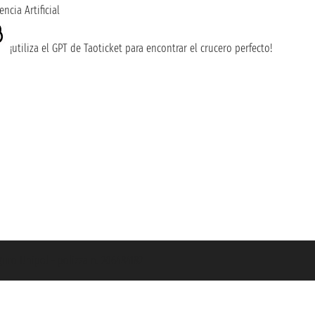
encia Artificial
¡utiliza el GPT de Taoticket para encontrar el crucero perfecto!
guro Unipol - polizza n. 206484182