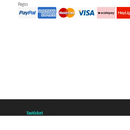
Pagos
Taoticket S.r.l. Via Brigata Liguria, 3/21 16121 Genova ©2007/2026 - Taotick
P.Iva 06206400720 - Capital Social € 100.000,00 i.v. - Registrado en la Cá
A portal of the
Taoticket
group