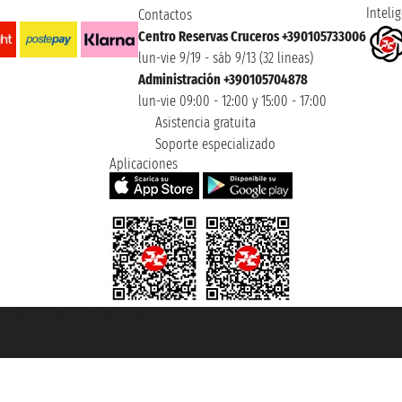
Intelig
Contactos
Centro Reservas Cruceros +390105733006
lun-vie 9/19 - sáb 9/13 (32 lineas)
Administración +390105704878
lun-vie 09:00 - 12:00 y 15:00 - 17:00
Asistencia gratuita
Soporte especializado
Aplicaciones
et ® es una Marca Registrada
mara de Comercio de Génova con REA 433093. - Aut. Prov. n° 6167/131601 - Se