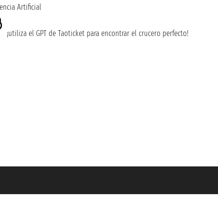
encia Artificial
¡utiliza el GPT de Taoticket para encontrar el crucero perfecto!
guro Unipol - polizza n. 206484182