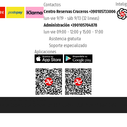
Intelig
Contactos
Centro Reservas Cruceros +390105733006
lun-vie 9/19 - sáb 9/13 (32 lineas)
Administración +390105704878
lun-vie 09:00 - 12:00 y 15:00 - 17:00
Asistencia gratuita
Soporte especializado
Aplicaciones
et ® es una Marca Registrada
mara de Comercio de Génova con REA 433093. - Aut. Prov. n° 6167/131601 - Se