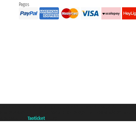
Pagos
Taoticket S.r.l. Via Brigata Liguria, 3/21 16121 Genova ©2007/2026 - Taotick
P.Iva 06206400720 - Capital Social € 100.000,00 i.v. - Registrado en la Cá
A portal of the
Taoticket
group