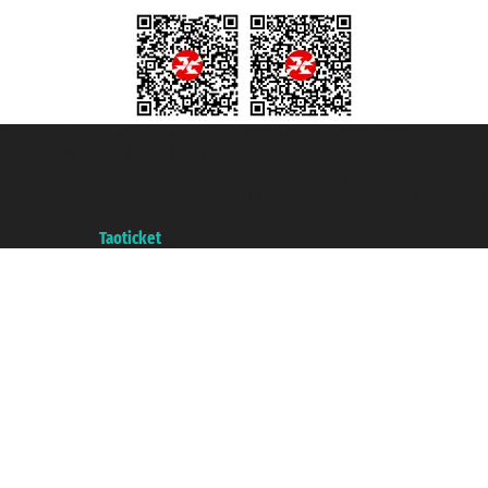
Taoticket S.r.l. Via Brigata Liguria, 3/21 16121 Genova ©2007/2026 -
Taoticket ® es una Marca Registrada
P.Iva 06206400720 - Capital Social € 100.000,00 i.v. - Registrado en la
Cámara de Comercio de Génova con REA 433093. - Aut. Prov. n° 6167/131601
- Seguro Unipol - polizza n. 206484182
A portal of the
Taoticket
group