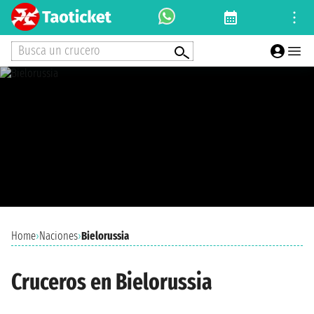
Busca un crucero
Home
›
Naciones
›
Bielorussia
Cruceros en Bielorussia