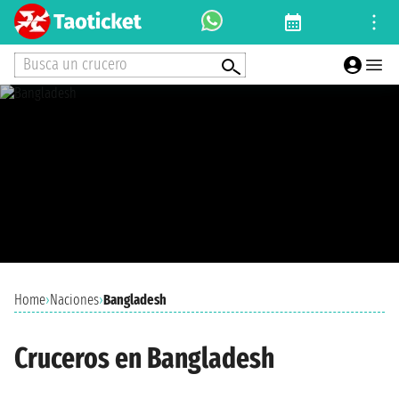
Busca un crucero
Home
›
Naciones
›
Bangladesh
Cruceros en Bangladesh