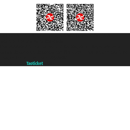
Taoticket S.r.l. Via Brigata Liguria, 3/21 16121 Genova ©2007/2026 -
Taoticket ® es una Marca Registrada
P.Iva 06206400720 - Capital Social € 100.000,00 i.v. - Registrado en la
Cámara de Comercio de Génova con REA 433093. - Aut. Prov. n° 6167/131601
- Seguro Unipol - polizza n. 206484182
A portal of the
Taoticket
group