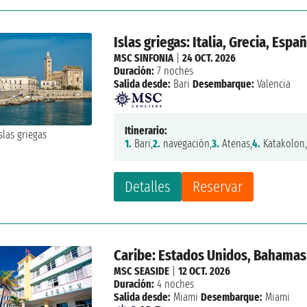
Islas griegas: Italia, Grecia, Espa
MSC SINFONIA
|
24 OCT. 2026
Duración:
7 noches
Salida desde:
Bari
Desembarque:
Valencia
Itinerario:
1.
Bari,
2.
navegación,
3.
Atenas,
4.
Katakolon
Detalles
Reservar
Caribe: Estados Unidos, Bahamas
MSC SEASIDE
|
12 OCT. 2026
Duración:
4 noches
Salida desde:
Miami
Desembarque:
Miami