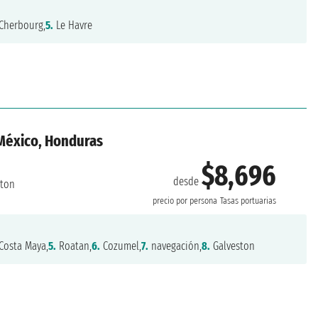
Cherbourg,
5.
Le Havre
 México, Honduras
$8,696
desde
ston
precio por persona
Tasas portuarias
Costa Maya,
5.
Roatan,
6.
Cozumel,
7.
navegación,
8.
Galveston