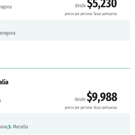
$5,230
desde
ragona
precio por persona
Tasas portuarias
arragona
alia
$9,988
desde
a
precio por persona
Tasas portuarias
ova,
5.
Marsella