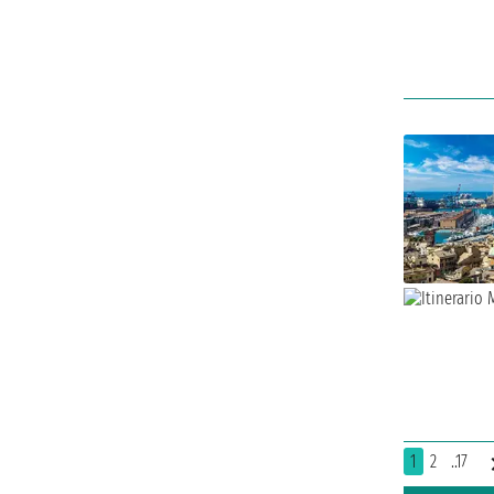
1
2
..17