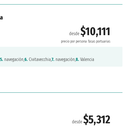
ña
$10,111
desde
precio por persona
Tasas portuarias
,
5.
navegación,
6.
Civitavecchia,
7.
navegación,
8.
Valencia
$5,312
desde