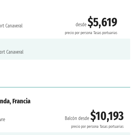
$5,619
desde
rt Canaveral
precio por persona
Tasas portuarias
ort Canaveral
nda, Francia
$10,193
Balcón desde
vre
precio por persona
Tasas portuarias