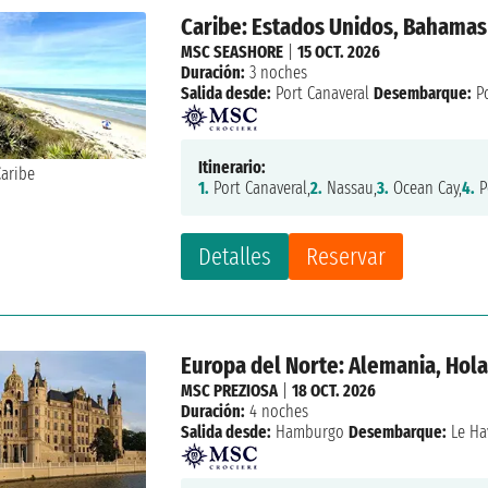
Caribe: Estados Unidos, Bahamas
MSC SEASHORE
|
15 OCT. 2026
Duración:
3 noches
Salida desde:
Port Canaveral
Desembarque:
Po
Itinerario:
1.
Port Canaveral,
2.
Nassau,
3.
Ocean Cay,
4.
P
Detalles
Reservar
Europa del Norte: Alemania, Hola
MSC PREZIOSA
|
18 OCT. 2026
Duración:
4 noches
Salida desde:
Hamburgo
Desembarque:
Le Ha