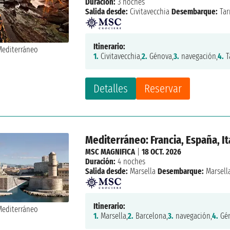
Duración:
3 noches
Salida desde:
Civitavecchia
Desembarque:
Tar
Itinerario:
1.
Civitavecchia,
2.
Génova,
3.
navegación,
4.
T
Detalles
Reservar
Mediterráneo: Francia, España, It
MSC MAGNIFICA
|
18 OCT. 2026
Duración:
4 noches
Salida desde:
Marsella
Desembarque:
Marsell
Itinerario:
1.
Marsella,
2.
Barcelona,
3.
navegación,
4.
Gén