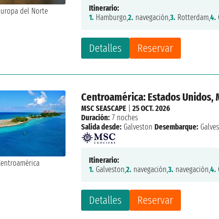
Itinerario:
1.
Hamburgo,
2.
navegación,
3.
Rotterdam,
4.
Detalles
Reservar
Centroamérica: Estados Unidos,
MSC SEASCAPE
|
25 OCT. 2026
Duración:
7 noches
Salida desde:
Galveston
Desembarque:
Galve
Itinerario:
1.
Galveston,
2.
navegación,
3.
navegación,
4.
Detalles
Reservar