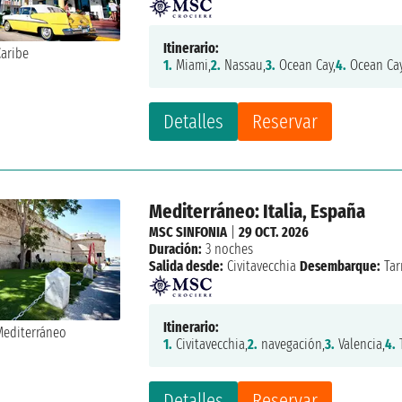
Itinerario:
1.
Miami,
2.
Nassau,
3.
Ocean Cay,
4.
Ocean Cay
Detalles
Reservar
Mediterráneo: Italia, España
MSC SINFONIA
|
29 OCT. 2026
Duración:
3 noches
Salida desde:
Civitavecchia
Desembarque:
Tar
Itinerario:
1.
Civitavecchia,
2.
navegación,
3.
Valencia,
4.
Detalles
Reservar