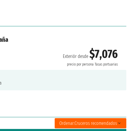
paña
$7,076
Exteriór desde
precio por persona
Tasas portuarias
a
Ordenar:
Cruceros recomendados