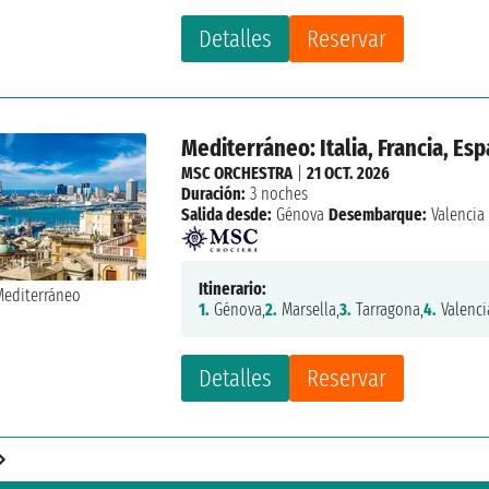
Detalles
Reservar
Mediterráneo: Italia, Francia, Es
MSC ORCHESTRA
|
21 OCT. 2026
Duración:
3 noches
Salida desde:
Génova
Desembarque:
Valencia
Itinerario:
1.
Génova,
2.
Marsella,
3.
Tarragona,
4.
Valenci
Detalles
Reservar