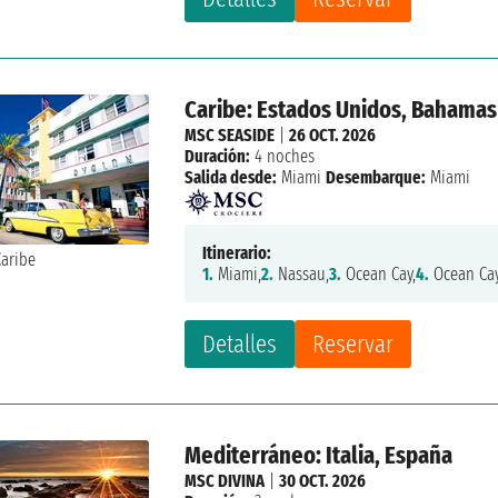
Caribe: Estados Unidos, Bahamas
MSC SEASIDE
|
26 OCT. 2026
Duración:
4 noches
Salida desde:
Miami
Desembarque:
Miami
Itinerario:
1.
Miami,
2.
Nassau,
3.
Ocean Cay,
4.
Ocean Cay
Detalles
Reservar
Mediterráneo: Italia, España
MSC DIVINA
|
30 OCT. 2026