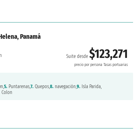
'Helena, Panamá
$123,271
n
Suite desde
precio por persona
Tasas portuarias
n,
5.
Puntarenas,
7.
Quepos,
8.
navegación,
9.
Isla Parida,
.
Colon