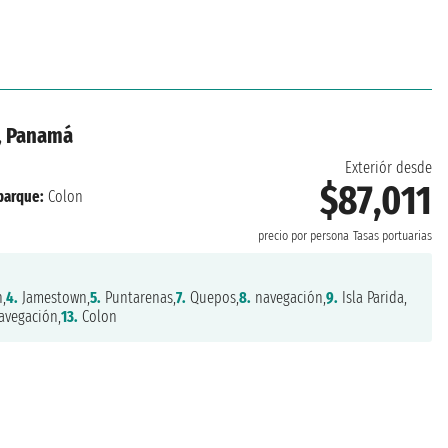
a, Panamá
Exteriór desde
$87,011
arque:
Colon
precio por persona
Tasas portuarias
,
4.
Jamestown,
5.
Puntarenas,
7.
Quepos,
8.
navegación,
9.
Isla Parida,
vegación,
13.
Colon