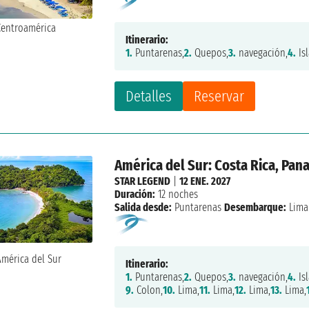
Itinerario:
1.
Puntarenas,
2.
Quepos,
3.
navegación,
4.
Isl
Detalles
Reservar
América del Sur: Costa Rica, Pan
STAR LEGEND
|
12 ENE. 2027
Duración:
12 noches
Salida desde:
Puntarenas
Desembarque:
Lima
Itinerario:
1.
Puntarenas,
2.
Quepos,
3.
navegación,
4.
Isl
9.
Colon,
10.
Lima,
11.
Lima,
12.
Lima,
13.
Lima,