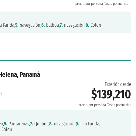
precio por persona
Tasas portuarias
a Parida,
5.
navegación,
6.
Balboa,
7.
navegación,
8.
Colon
'Helena, Panamá
Exteriór desde
$139,210
n
precio por persona
Tasas portuarias
n,
5.
Puntarenas,
7.
Quepos,
8.
navegación,
9.
Isla Parida,
.
Colon