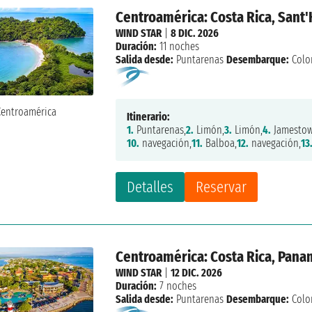
Centroamérica: Costa Rica, Sant
WIND STAR
|
8 DIC. 2026
Duración:
11 noches
Salida desde:
Puntarenas
Desembarque:
Colo
Itinerario:
1.
Puntarenas,
2.
Limón,
3.
Limón,
4.
Jamestow
10.
navegación,
11.
Balboa,
12.
navegación,
13
Detalles
Reservar
Centroamérica: Costa Rica, Pan
WIND STAR
|
12 DIC. 2026
Duración:
7 noches
Salida desde:
Puntarenas
Desembarque:
Colo