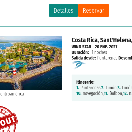
Detalles
Reservar
Costa Rica, Sant'Helen
WIND STAR
|
20 ENE. 2027
Duración:
11 noches
Salida desde:
Puntarenas
Desemb
Itinerario:
1.
Puntarenas,
2.
Limón,
3.
Limón
10.
navegación,
11.
Balboa,
12.
na