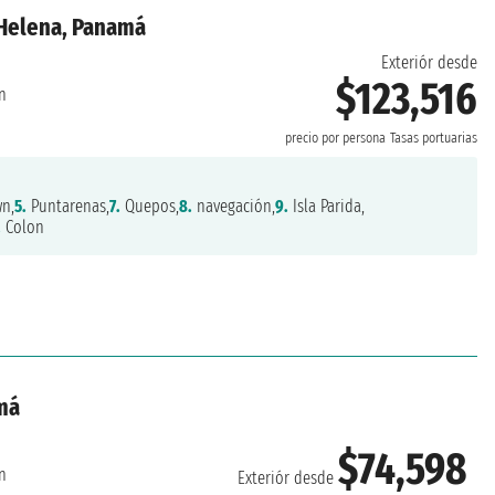
'Helena, Panamá
Exteriór desde
$123,516
n
precio por persona
Tasas portuarias
n,
5.
Puntarenas,
7.
Quepos,
8.
navegación,
9.
Isla Parida,
.
Colon
amá
$74,598
n
Exteriór desde