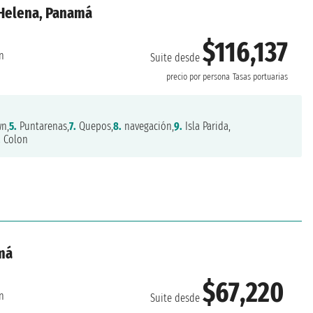
'Helena, Panamá
$116,137
n
Suite desde
precio por persona
Tasas portuarias
n,
5.
Puntarenas,
7.
Quepos,
8.
navegación,
9.
Isla Parida,
.
Colon
amá
$67,220
n
Suite desde