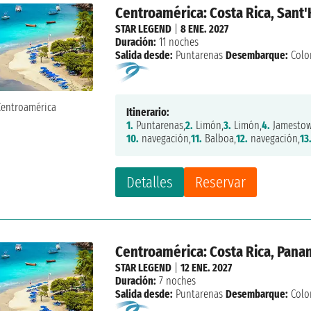
Centroamérica: Costa Rica, Sant
STAR LEGEND
|
8 ENE. 2027
Duración:
11 noches
Salida desde:
Puntarenas
Desembarque:
Colo
Itinerario:
1.
Puntarenas,
2.
Limón,
3.
Limón,
4.
Jamestow
10.
navegación,
11.
Balboa,
12.
navegación,
13
Detalles
Reservar
Centroamérica: Costa Rica, Pan
STAR LEGEND
|
12 ENE. 2027
Duración:
7 noches
Salida desde:
Puntarenas
Desembarque:
Colo