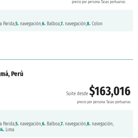
precio por persona
Tasas portuarias
a Parida,
5.
navegación,
6.
Balboa,
7.
navegación,
8.
Colon
amá, Perù
$163,016
Suite desde
precio por persona
Tasas portuarias
a Parida,
5.
navegación,
6.
Balboa,
7.
navegación,
8.
navegación,
14.
Lima