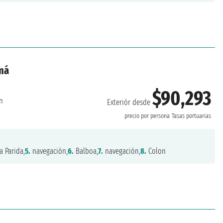
amá
$90,293
n
Exteriór desde
precio por persona
Tasas portuarias
a Parida,
5.
navegación,
6.
Balboa,
7.
navegación,
8.
Colon