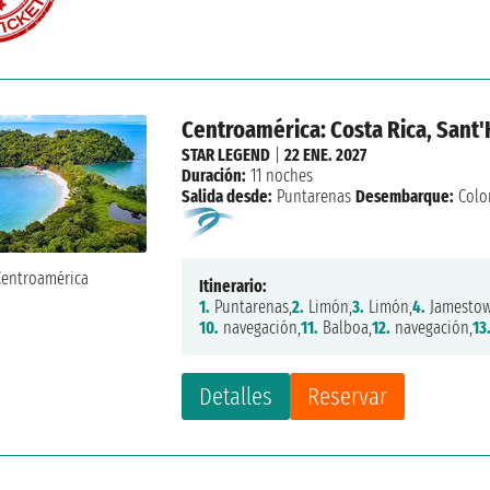
Centroamérica: Costa Rica, Sant
STAR LEGEND
|
22 ENE. 2027
Duración:
11 noches
Salida desde:
Puntarenas
Desembarque:
Colo
Itinerario:
1.
Puntarenas,
2.
Limón,
3.
Limón,
4.
Jamestow
10.
navegación,
11.
Balboa,
12.
navegación,
13
Detalles
Reservar