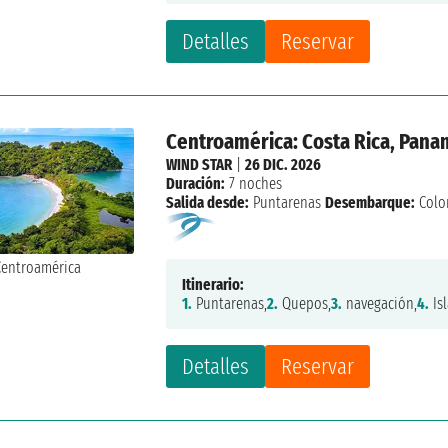
Detalles
Reservar
Centroamérica: Costa Rica, Pan
WIND STAR
|
26 DIC. 2026
Duración:
7 noches
Salida desde:
Puntarenas
Desembarque:
Colo
Itinerario:
1.
Puntarenas,
2.
Quepos,
3.
navegación,
4.
Isl
Detalles
Reservar