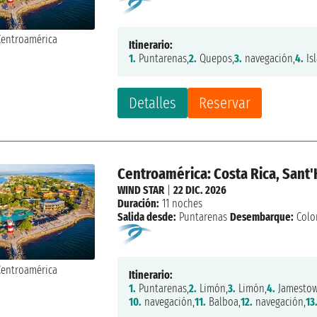
Itinerario:
1.
Puntarenas,
2.
Quepos,
3.
navegación,
4.
Isl
Detalles
Reservar
Centroamérica: Costa Rica, Sant
WIND STAR
|
22 DIC. 2026
Duración:
11 noches
Salida desde:
Puntarenas
Desembarque:
Colo
Itinerario:
1.
Puntarenas,
2.
Limón,
3.
Limón,
4.
Jamestow
10.
navegación,
11.
Balboa,
12.
navegación,
13