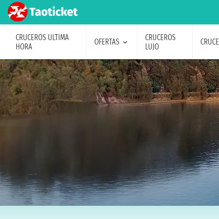
CRUCEROS ULTIMA
CRUCEROS
OFERTAS
CRUC
HORA
LUJO