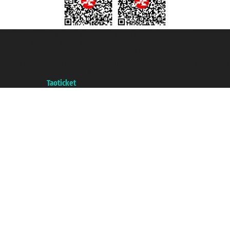
Taoticket S.r.l. Via Brigata Liguria, 3/21 16121 Genova ©2007/2026 -
Taoticket ® es una Marca Registrada
P.Iva 06206400720 - Capital Social € 100.000,00 i.v. - Registrado en la
Cámara de Comercio de Génova con REA 433093. - Aut. Prov. n° 6167/131601
- Seguro Unipol - polizza n. 206484182
A portal of the
Taoticket
group