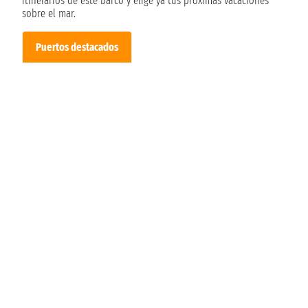
itinerarios de este barco y elige ya tus próximas vacaciones
sobre el mar.
Puertos destacados