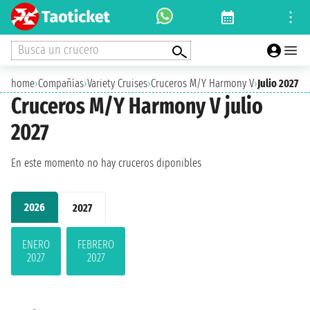
Busca un crucero
home
›
Compañías
›
Variety Cruises
›
Cruceros M/Y Harmony V
›
Julio 2027
Cruceros M/Y Harmony V julio
2027
En este momento no hay cruceros diponibles
2026
2027
ENERO
FEBRERO
2027
2027