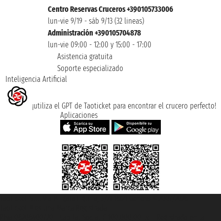
Centro Reservas Cruceros +390105733006
lun-vie 9/19 - sáb 9/13 (32 lineas)
Administración +390105704878
lun-vie 09:00 - 12:00 y 15:00 - 17:00
Asistencia gratuita
Soporte especializado
Inteligencia Artificial
¡utiliza el GPT de Taoticket para encontrar el crucero perfecto!
Aplicaciones
Taoticket S.r.l. Via Brigata Liguria, 3/21 16121 Genova ©2007/2026 -
Taoticket ® es una Marca Registrada
P.Iva 06206400720 - Capital Social € 100.000,00 i.v. - Registrado en la