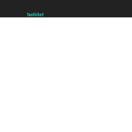
Cámara de Comercio de Génova con REA 433093. - Aut. Prov. n° 6167/131601
- Seguro Unipol - polizza n. 206484182
A portal of the
Taoticket
group