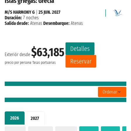
Islas griegas: Grecia
M/S HARMONY G
|
25 JUN. 2027
Duración:
7 noches
Salida desde:
Atenas
Desembarque:
Atenas
Detalles
$63,185
Exteriór desde
Reservar
precio por persona
Tasas portuarias
Ordenar
2026
2027