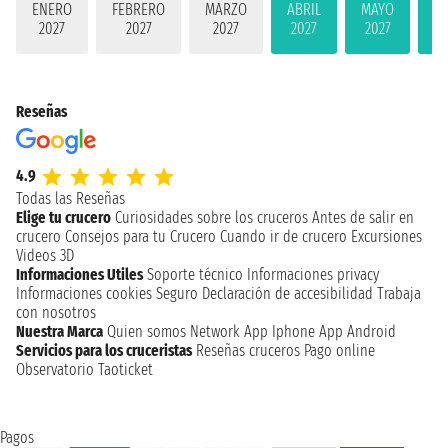
ENERO
FEBRERO
MARZO
ABRIL
MAYO
JU
2027
2027
2027
2027
2027
2
Reseñas
4.9
Todas las Reseñas
Elige tu crucero
Curiosidades sobre los cruceros
Antes de salir en
crucero
Consejos para tu Crucero
Cuando ir de crucero
Excursiones
Videos 3D
Informaciones Utiles
Soporte técnico
Informaciones privacy
Informaciones cookies
Seguro
Declaración de accesibilidad
Trabaja
con nosotros
Nuestra Marca
Quien somos
Network
App Iphone
App Android
Servicios para los cruceristas
Reseñas cruceros
Pago online
Observatorio Taoticket
Pagos