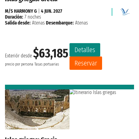
M/S HARMONY G
|
4 JUN. 2027
Duración:
7 noches
Salida desde:
Atenas
Desembarque:
Atenas
Detalles
$63,185
Exteriór desde
Reservar
precio por persona
Tasas portuarias