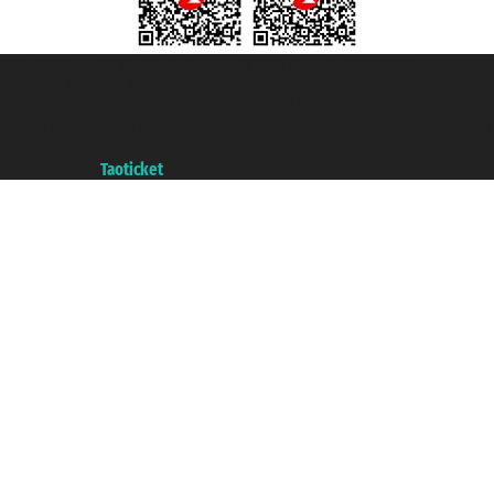
Taoticket S.r.l. Via Brigata Liguria, 3/21 16121 Genova ©2007/2026 -
Taoticket ® es una Marca Registrada
P.Iva 06206400720 - Capital Social € 100.000,00 i.v. - Registrado en la
Cámara de Comercio de Génova con REA 433093. - Aut. Prov. n° 6167/131601
- Seguro Unipol - polizza n. 206484182
A portal of the
Taoticket
group