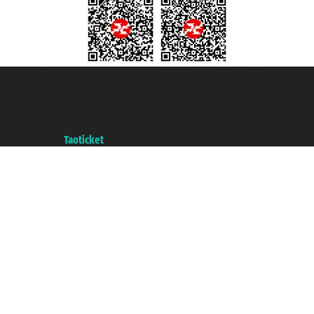
Taoticket S.r.l. Via Brigata Liguria, 3/21 16121 Genova ©2007/2026 -
Taoticket ® es una Marca Registrada
P.Iva 06206400720 - Capital Social € 100.000,00 i.v. - Registrado en la
Cámara de Comercio de Génova con REA 433093. - Aut. Prov. n° 6167/131601
- Seguro Unipol - polizza n. 206484182
A portal of the
Taoticket
group