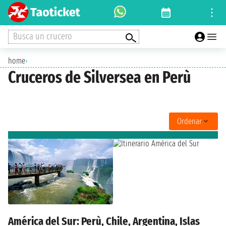
Busca un crucero
home
›
Cruceros de Silversea en Perù
Ordenar
América del Sur: Perù, Chile, Argentina, Islas