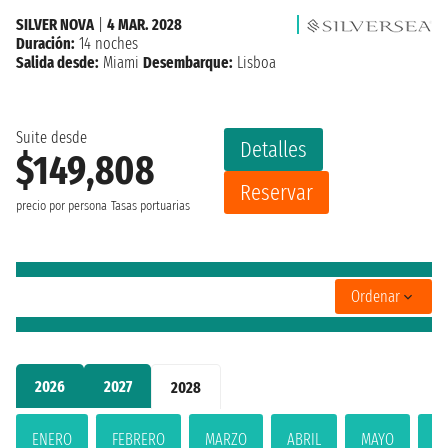
SILVER NOVA
|
4 MAR. 2028
Duración:
14 noches
Salida desde:
Miami
Desembarque:
Lisboa
Suite desde
Detalles
$149,808
Reservar
precio por persona
Tasas portuarias
Ordenar
2026
2027
2028
ENERO
FEBRERO
MARZO
ABRIL
MAYO
JU