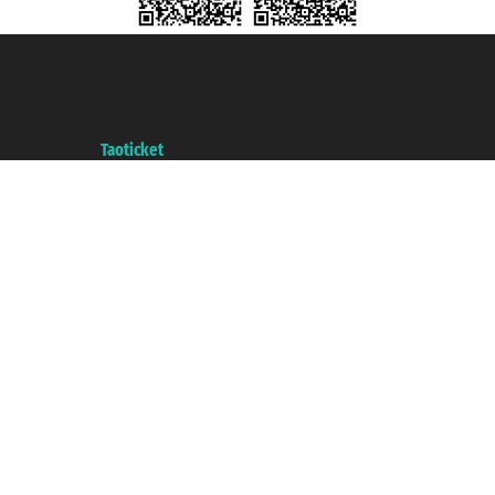
Taoticket S.r.l. Via Brigata Liguria, 3/21 16121 Genova ©2007/2026 -
Taoticket ® es una Marca Registrada
P.Iva 06206400720 - Capital Social € 100.000,00 i.v. - Registrado en la
Cámara de Comercio de Génova con REA 433093. - Aut. Prov. n° 6167/131601
- Seguro Unipol - polizza n. 206484182
A portal of the
Taoticket
group