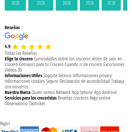
2028
2028
2028
2028
2028
2
Reseñas
4.9
Todas las Reseñas
Elige tu crucero
Curiosidades sobre los cruceros
Antes de salir en
crucero
Consejos para tu Crucero
Cuando ir de crucero
Excursiones
Videos 3D
Informaciones Utiles
Soporte técnico
Informaciones privacy
Informaciones cookies
Seguro
Declaración de accesibilidad
Trabaja
con nosotros
Nuestra Marca
Quien somos
Network
App Iphone
App Android
Servicios para los cruceristas
Reseñas cruceros
Pago online
Observatorio Taoticket
Pagos