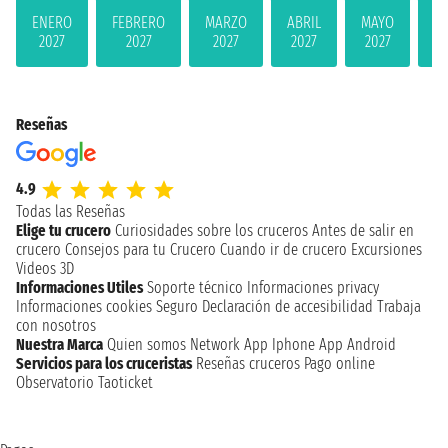
ENERO
FEBRERO
MARZO
ABRIL
MAYO
JU
2027
2027
2027
2027
2027
2
Reseñas
4.9
Todas las Reseñas
Elige tu crucero
Curiosidades sobre los cruceros
Antes de salir en
crucero
Consejos para tu Crucero
Cuando ir de crucero
Excursiones
Videos 3D
Informaciones Utiles
Soporte técnico
Informaciones privacy
Informaciones cookies
Seguro
Declaración de accesibilidad
Trabaja
con nosotros
Nuestra Marca
Quien somos
Network
App Iphone
App Android
Servicios para los cruceristas
Reseñas cruceros
Pago online
Observatorio Taoticket