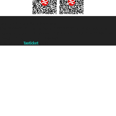
Taoticket S.r.l. Via Brigata Liguria, 3/21 16121 Genova ©2007/2026 -
Taoticket ® es una Marca Registrada
P.Iva 06206400720 - Capital Social € 100.000,00 i.v. - Registrado en la
Cámara de Comercio de Génova con REA 433093. - Aut. Prov. n° 6167/131601
- Seguro Unipol - polizza n. 206484182
A portal of the
Taoticket
group