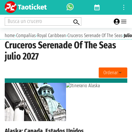
Busca un crucero
home
›
Compañías
›
Royal Caribbean
›
Cruceros Serenade Of The Seas
›
Juli
Cruceros Serenade Of The Seas
julio 2027
Ordenar
Alaska: Canada, Estados Unidos