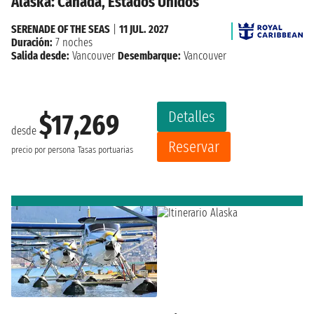
Alaska: Canada, Estados Unidos
SERENADE OF THE SEAS
|
11 JUL. 2027
Duración:
7 noches
Salida desde:
Vancouver
Desembarque:
Vancouver
Detalles
$17,269
desde
Reservar
precio por persona
Tasas portuarias