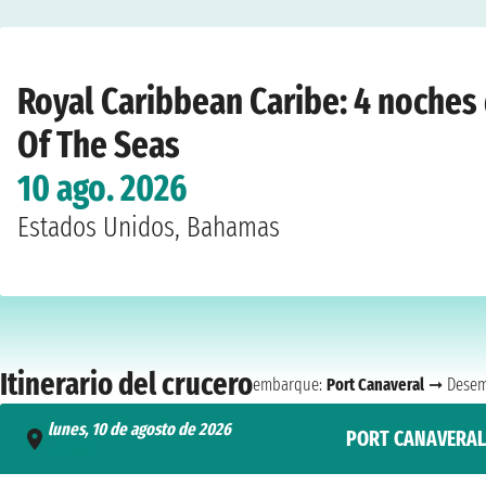
Home
›
Compañías
›
Royal Caribbean
›
Caribe
›
Utopia Of The Seas
›
Port Can
Royal Caribbean Caribe: 4 noches
Of The Seas
10 ago. 2026
Estados Unidos, Bahamas
Itinerario del crucero
embarque:
Port Canaveral
➞ Desem
lunes, 10 de agosto de 2026
PORT CANAVERAL
- 16:00