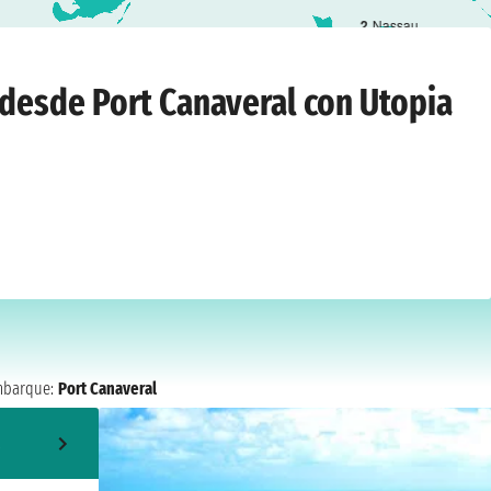
2
Nassau
averal
›
lunes, 10 de agosto de 2026
 desde Port Canaveral con Utopia
barque:
Port Canaveral