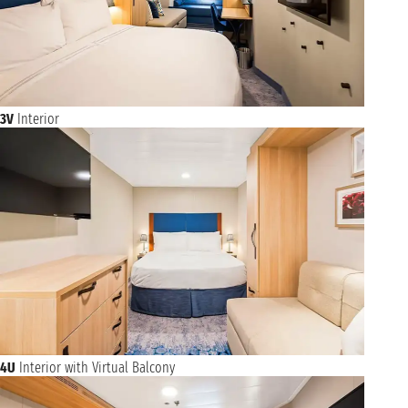
3V
Interior
4U
Interior with Virtual Balcony