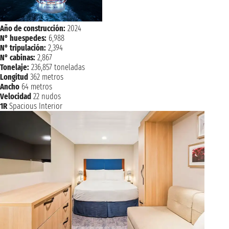
Año de construcción:
2024
N° huespedes:
6,988
N° tripulación:
2,394
N° cabinas:
2,867
Tonelaje:
236,857 toneladas
Longitud
362 metros
Ancho
64 metros
Velocidad
22 nudos
1R
Spacious Interior