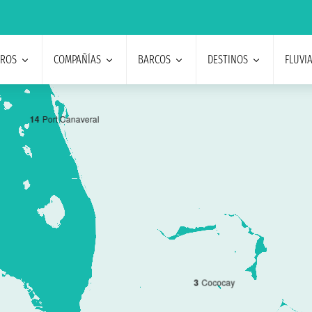
EROS
COMPAÑÍAS
BARCOS
DESTINOS
FLUVI
1
4
Port Canaveral
3
Cococay