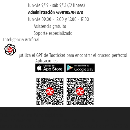
lun-vie 9/19 - sáb 9/13 (32 lineas)
Administración +390105704878
lun-vie 09:00 - 12:00 y 15:00 - 17:00
Asistencia gratuita
Soporte especializado
Inteligencia Artificial
¡utiliza el GPT de Taoticket para encontrar el crucero perfecto!
Aplicaciones
Taoticket S.r.l. Via Brigata Liguria, 3/21 16121 Genova ©2007/2026 -
Taoticket ® es una Marca Registrada
P.Iva 06206400720 - Capital Social € 100.000,00 i.v. - Registrado en la
Cámara de Comercio de Génova con REA 433093. - Aut. Prov. n° 6167/131601