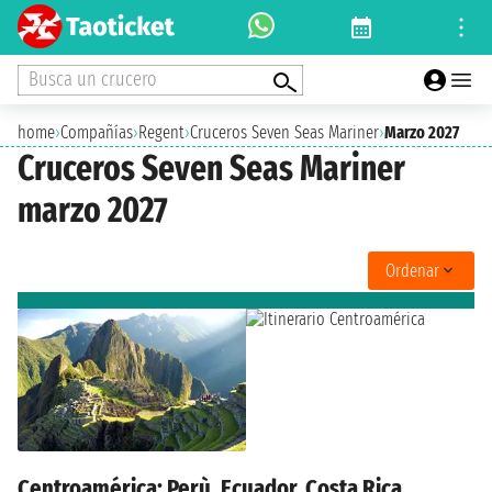
Busca un crucero
home
›
Compañías
›
Regent
›
Cruceros Seven Seas Mariner
›
Marzo 2027
Cruceros Seven Seas Mariner
marzo 2027
Ordenar
Centroamérica: Perù, Ecuador, Costa Rica,