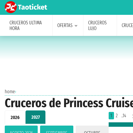
CRUCEROS ULTIMA
CRUCEROS
OFERTAS
CRUC
HORA
LUJO
home
›
Cruceros de Princess Crui
1
2
..14
2027
2026