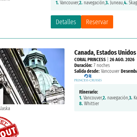
1.
Vancouver,
2.
navegación,
3.
Juneau,
4.
Skag
Detalles
Reservar
Canada, Estados Unidos
CORAL PRINCESS
|
26 AGO. 2026
Duración:
7 noches
Salida desde:
Vancouver
Desemba
Itinerario:
1.
Vancouver,
2.
navegación,
3.
Ke
8.
Whittier