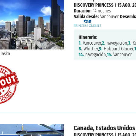
DISCOVERY PRINCESS
|
15 AGO. 2
Duración:
14 noches
Salida desde:
Vancouver
Desemba
Itinerario:
1.
Vancouver,
2.
navegación,
3.
Ke
8.
Whittier,
9.
Hubbard Glacier,
1
14.
navegación,
15.
Vancouver
Canada, Estados Unidos
DISCOVERY PRINCESS
|
15 AGO. 2