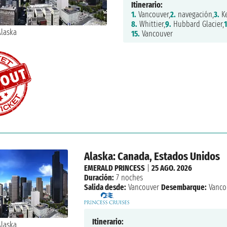
Itinerario:
1.
Vancouver,
2.
navegación,
3.
Ke
8.
Whittier,
9.
Hubbard Glacier,
1
15.
Vancouver
Alaska: Canada, Estados Unidos
EMERALD PRINCESS
|
25 AGO. 2026
Duración:
7 noches
Salida desde:
Vancouver
Desembarque:
Vanco
Itinerario: