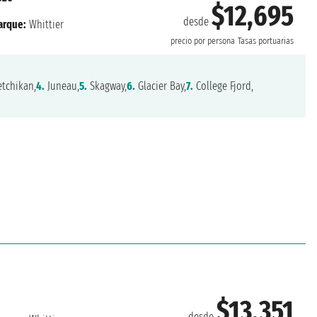
$12,695
desde
rque:
Whittier
precio por persona
Tasas portuarias
tchikan,
4.
Juneau,
5.
Skagway,
6.
Glacier Bay,
7.
College Fjord,
$13,351
desde