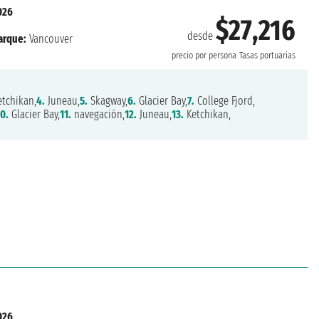
026
$27,216
desde
rque:
Vancouver
precio por persona
Tasas portuarias
tchikan,
4.
Juneau,
5.
Skagway,
6.
Glacier Bay,
7.
College Fjord,
0.
Glacier Bay,
11.
navegación,
12.
Juneau,
13.
Ketchikan,
026