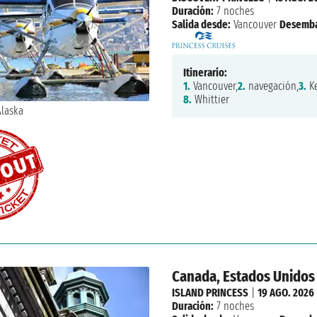
Duración:
7 noches
Salida desde:
Vancouver
Desemba
Itinerario:
1.
Vancouver,
2.
navegación,
3.
Ke
8.
Whittier
Canada, Estados Unidos
ISLAND PRINCESS
|
19 AGO. 2026
Duración:
7 noches