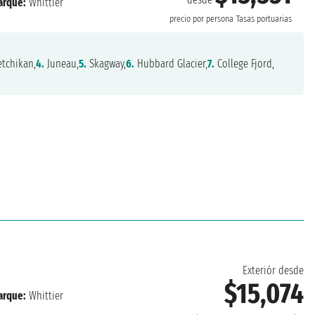
rque:
Whittier
precio por persona
Tasas portuarias
tchikan,
4.
Juneau,
5.
Skagway,
6.
Hubbard Glacier,
7.
College Fjord,
Exteriór desde
$15,074
rque:
Whittier