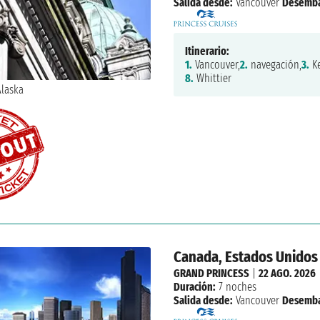
Salida desde:
Vancouver
Desemba
Itinerario:
1.
Vancouver,
2.
navegación,
3.
Ke
8.
Whittier
Canada, Estados Unidos
GRAND PRINCESS
|
22 AGO. 2026
Duración:
7 noches
Salida desde:
Vancouver
Desemba