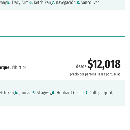
way,
5.
Tracy Arm,
6.
Ketchikan,
7.
navegación,
8.
Vancouver
$12,018
desde
rque:
Whittier
precio por persona
Tasas portuarias
tchikan,
4.
Juneau,
5.
Skagway,
6.
Hubbard Glacier,
7.
College Fjord,