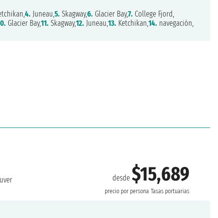
tchikan,
4.
Juneau,
5.
Skagway,
6.
Glacier Bay,
7.
College Fjord,
0.
Glacier Bay,
11.
Skagway,
12.
Juneau,
13.
Ketchikan,
14.
navegación,
$15,689
desde
uver
precio por persona
Tasas portuarias