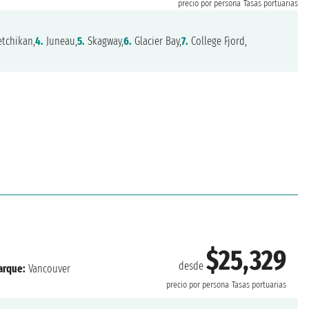
precio por persona
Tasas portuarias
tchikan,
4.
Juneau,
5.
Skagway,
6.
Glacier Bay,
7.
College Fjord,
$25,329
desde
rque:
Vancouver
precio por persona
Tasas portuarias