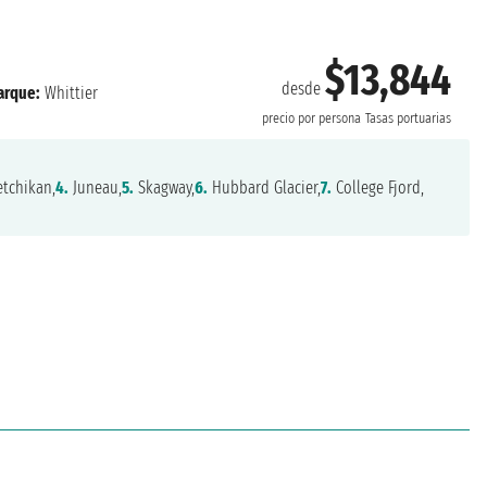
$13,844
desde
rque:
Whittier
precio por persona
Tasas portuarias
tchikan,
4.
Juneau,
5.
Skagway,
6.
Hubbard Glacier,
7.
College Fjord,