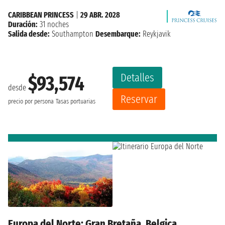
CARIBBEAN PRINCESS
|
29 ABR. 2028
Duración:
31 noches
Salida desde:
Southampton
Desembarque:
Reykjavik
Detalles
$93,574
desde
Reservar
precio por persona
Tasas portuarias
Europa del Norte: Gran Bretaña, Belgica,