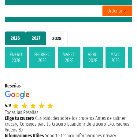
Ordenar
2026
2027
2028
ENERO
FEBRERO
MARZO
ABRIL
MAYO
JU
2028
2028
2028
2028
2028
2
Reseñas
4.9
Todas las Reseñas
Elige tu crucero
Curiosidades sobre los cruceros
Antes de salir en
crucero
Consejos para tu Crucero
Cuando ir de crucero
Excursiones
Videos 3D
Informaciones Utiles
Soporte técnico
Informaciones privacy