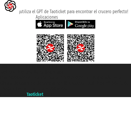
¡utiliza el GPT de Taoticket para encontrar el crucero perfecto!
Aplicaciones
Taoticket S.r.l. Via Brigata Liguria, 3/21 16121 Genova ©2007/2026 -
Taoticket ® es una Marca Registrada
P.Iva 06206400720 - Capital Social € 100.000,00 i.v. - Registrado en la
Cámara de Comercio de Génova con REA 433093. - Aut. Prov. n° 6167/131601
- Seguro Unipol - polizza n. 206484182
A portal of the
Taoticket
group