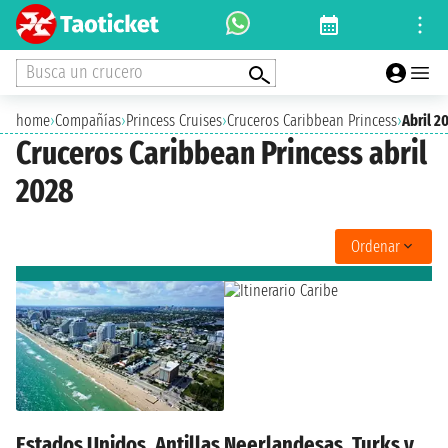
Busca un crucero
home
›
Compañías
›
Princess Cruises
›
Cruceros Caribbean Princess
›
Abril 2
Cruceros Caribbean Princess abril
2028
Ordenar
Estados Unidos, Antillas Neerlandesas, Turks y