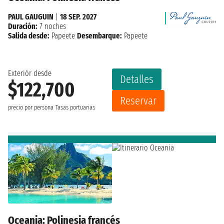
PAUL GAUGUIN
|
18 SEP. 2027
Duración:
7 noches
Salida desde:
Papeete
Desembarque:
Papeete
Exteriór desde
Detalles
$122,700
Reservar
precio por persona
Tasas portuarias
Oceania: Polinesia francés