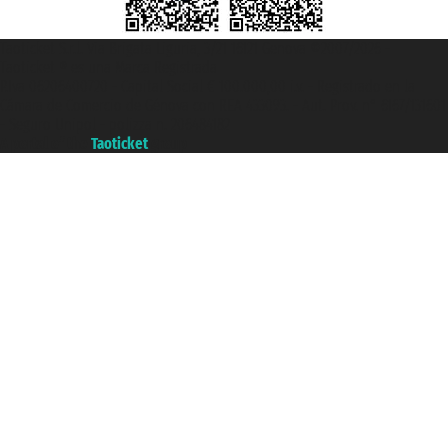
Taoticket S.r.l. Via Brigata Liguria, 3/21 16121 Genova ©2007/2026 -
Taoticket ® es una Marca Registrada
P.Iva 06206400720 - Capital Social € 100.000,00 i.v. - Registrado en la
Cámara de Comercio de Génova con REA 433093. - Aut. Prov. n° 6167/131601
- Seguro Unipol - polizza n. 206484182
A portal of the
Taoticket
group