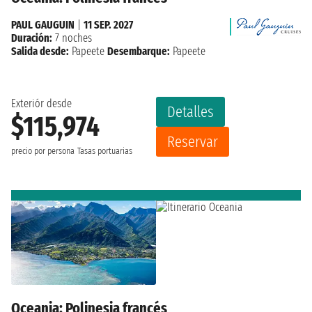
PAUL GAUGUIN
|
11 SEP. 2027
Duración:
7 noches
Salida desde:
Papeete
Desembarque:
Papeete
Exteriór desde
Detalles
$115,974
Reservar
precio por persona
Tasas portuarias
Oceania: Polinesia francés