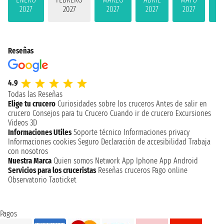
2027
2027
2027
2027
2027
2
Reseñas
4.9
Todas las Reseñas
Elige tu crucero
Curiosidades sobre los cruceros
Antes de salir en
crucero
Consejos para tu Crucero
Cuando ir de crucero
Excursiones
Videos 3D
Informaciones Utiles
Soporte técnico
Informaciones privacy
Informaciones cookies
Seguro
Declaración de accesibilidad
Trabaja
con nosotros
Nuestra Marca
Quien somos
Network
App Iphone
App Android
Servicios para los cruceristas
Reseñas cruceros
Pago online
Observatorio Taoticket
Pagos