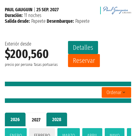
PAUL GAUGUIN
|
25 SEP. 2027
Duración:
11 noches
Salida desde:
Papeete
Desembarque:
Papeete
Exteriór desde
Detalles
$200,560
Reservar
precio por persona
Tasas portuarias
Ordenar
2026
2028
2027
ENERO
FEBRERO
MARZO
ABRIL
MAYO
JU