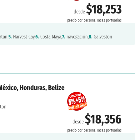
$18,253
desde
precio por persona
Tasas portuarias
tan,
5.
Harvest Cay,
6.
Costa Maya,
7.
navegación,
8.
Galveston
México, Honduras, Belize
ston
$18,356
desde
precio por persona
Tasas portuarias