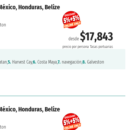
México, Honduras, Belize
ston
$17,843
desde
precio por persona
Tasas portuarias
tan,
5.
Harvest Cay,
6.
Costa Maya,
7.
navegación,
8.
Galveston
México, Honduras, Belize
ston