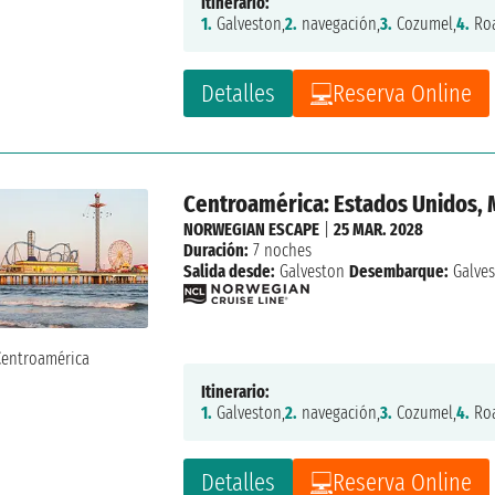
Itinerario:
1.
Galveston,
2.
navegación,
3.
Cozumel,
4.
Roa
Detalles
Reserva Online
Centroamérica: Estados Unidos, 
NORWEGIAN ESCAPE
|
25 MAR. 2028
Duración:
7 noches
Salida desde:
Galveston
Desembarque:
Galve
Itinerario:
1.
Galveston,
2.
navegación,
3.
Cozumel,
4.
Roa
Detalles
Reserva Online