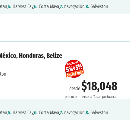
tan,
5.
Harvest Cay,
6.
Costa Maya,
7.
navegación,
8.
Galveston
México, Honduras, Belize
ston
$18,048
desde
precio por persona
Tasas portuarias
tan,
5.
Harvest Cay,
6.
Costa Maya,
7.
navegación,
8.
Galveston