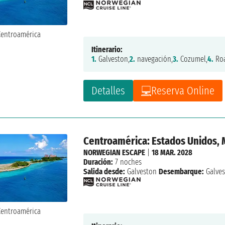
Itinerario:
1.
Galveston,
2.
navegación,
3.
Cozumel,
4.
Roa
Detalles
Reserva Online
Centroamérica: Estados Unidos, 
NORWEGIAN ESCAPE
|
18 MAR. 2028
Duración:
7 noches
Salida desde:
Galveston
Desembarque:
Galve