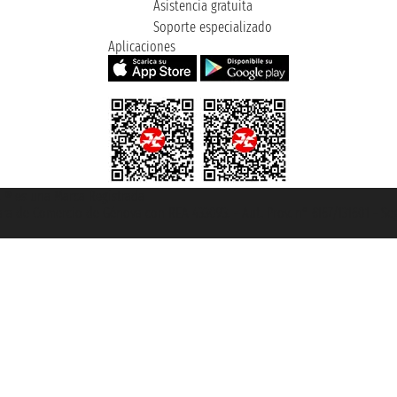
Asistencia gratuita
Soporte especializado
Aplicaciones
et ® es una Marca Registrada
mara de Comercio de Génova con REA 433093. - Aut. Prov. n° 6167/131601 - Se