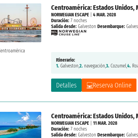
Centroamérica: Estados Unidos, 
NORWEGIAN ESCAPE
|
4 MAR. 2028
Duración:
7 noches
Salida desde:
Galveston
Desembarque:
Galve
Itinerario:
1.
Galveston,
2.
navegación,
3.
Cozumel,
4.
Roa
Detalles
Reserva Online
Centroamérica: Estados Unidos, 
NORWEGIAN ESCAPE
|
11 MAR. 2028
Duración:
7 noches
Salida desde:
Galveston
Desembarque:
Galve