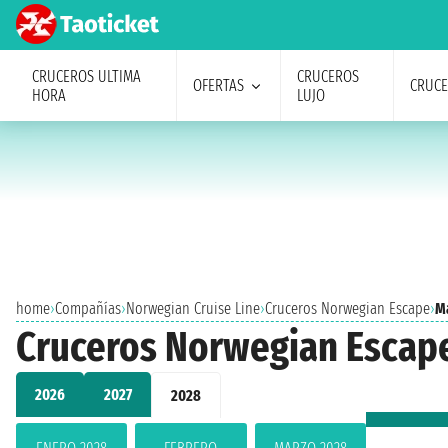
CRUCEROS ULTIMA
CRUCEROS
OFERTAS
CRUC
HORA
LUJO
home
›
Compañías
›
Norwegian Cruise Line
›
Cruceros Norwegian Escape
›
M
Cruceros Norwegian Escap
2026
2027
2028