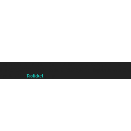
Taoticket S.r.l. Via Brigata Liguria, 3/21 16121 Genova ©2007/2026 - Taotick
P.Iva 06206400720 - Capital Social € 100.000,00 i.v. - Registrado en la Cá
A portal of the
Taoticket
group