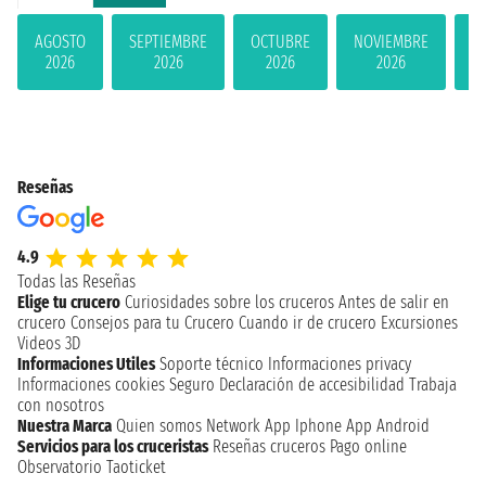
AGOSTO
SEPTIEMBRE
OCTUBRE
NOVIEMBRE
D
2026
2026
2026
2026
Reseñas
4.9
Todas las Reseñas
Elige tu crucero
Curiosidades sobre los cruceros
Antes de salir en
crucero
Consejos para tu Crucero
Cuando ir de crucero
Excursiones
Videos 3D
Informaciones Utiles
Soporte técnico
Informaciones privacy
Informaciones cookies
Seguro
Declaración de accesibilidad
Trabaja
con nosotros
Nuestra Marca
Quien somos
Network
App Iphone
App Android
Servicios para los cruceristas
Reseñas cruceros
Pago online
Observatorio Taoticket