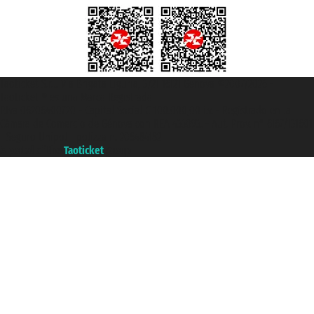
Taoticket S.r.l. Via Brigata Liguria, 3/21 16121 Genova ©2007/2026 -
Taoticket ® es una Marca Registrada
P.Iva 06206400720 - Capital Social € 100.000,00 i.v. - Registrado en la
Cámara de Comercio de Génova con REA 433093. - Aut. Prov. n° 6167/131601
- Seguro Unipol - polizza n. 206484182
A portal of the
Taoticket
group