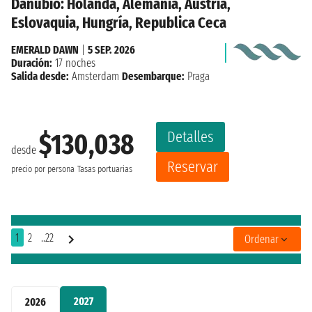
Danubio: Holanda, Alemania, Austria,
Eslovaquia, Hungría, Republica Ceca
EMERALD DAWN
|
5 SEP. 2026
Duración:
17 noches
Salida desde:
Amsterdam
Desembarque:
Praga
Detalles
$130,038
desde
Reservar
precio por persona
Tasas portuarias
1
2
..22
Ordenar
2027
2026