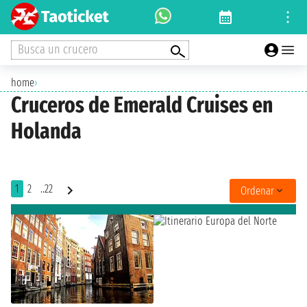
Busca un crucero
home
›
Cruceros de Emerald Cruises en
Holanda
1
2
..22
Ordenar