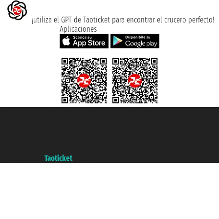
¡utiliza el GPT de Taoticket para encontrar el crucero perfecto!
Aplicaciones
Taoticket S.r.l. Via Brigata Liguria, 3/21 16121 Genova ©2007/2026 -
Taoticket ® es una Marca Registrada
P.Iva 06206400720 - Capital Social € 100.000,00 i.v. - Registrado en la
Cámara de Comercio de Génova con REA 433093. - Aut. Prov. n° 6167/131601
- Seguro Unipol - polizza n. 206484182
A portal of the
Taoticket
group