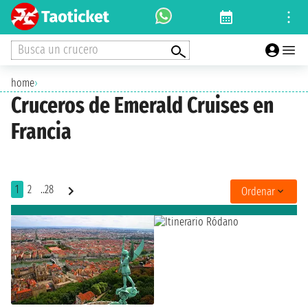
Busca un crucero
home
›
Cruceros de Emerald Cruises en
Francia
1
2
..28
Ordenar