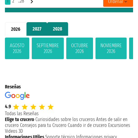
1
2
..28
Ordenar
2027
2028
2026
AGOSTO
SEPTIEMBRE
OCTUBRE
NOVIEMBRE
D
2026
2026
2026
2026
Reseñas
4.9
Todas las Reseñas
Elige tu crucero
Curiosidades sobre los cruceros
Antes de salir en
crucero
Consejos para tu Crucero
Cuando ir de crucero
Excursiones
Videos 3D
Informaciones Utiles
Soporte técnico
Informaciones privacy