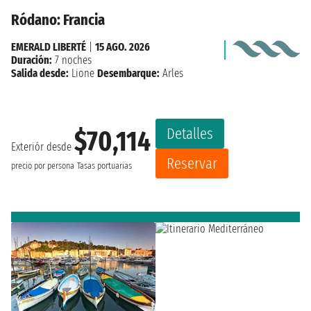
Ródano: Francia
EMERALD LIBERTÉ
|
15 AGO. 2026
Duración:
7 noches
Salida desde:
Lione
Desembarque:
Arles
Detalles
$70,114
Exteriór desde
Reservar
precio por persona
Tasas portuarias