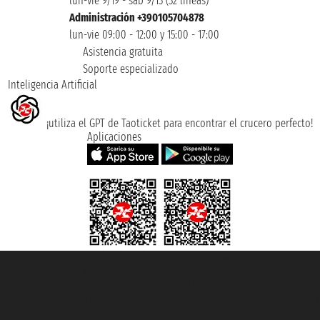
lun-vie 9/19 - sáb 9/13 (32 lineas)
Administración +390105704878
lun-vie 09:00 - 12:00 y 15:00 - 17:00
Asistencia gratuita
Soporte especializado
Inteligencia Artificial
¡utiliza el GPT de Taoticket para encontrar el crucero perfecto!
Aplicaciones
Taoticket S.r.l. Via Brigata Liguria, 3/21 16121 Genova ©2007/2026 -
Taoticket ® es una Marca Registrada
P.Iva 06206400720 - Capital Social € 100.000,00 i.v. - Registrado en la
Cámara de Comercio de Génova con REA 433093. - Aut. Prov. n° 6167/131601
- Seguro Unipol - polizza n. 206484182