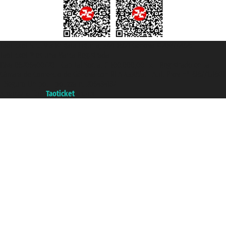
Taoticket S.r.l. Via Brigata Liguria, 3/21 16121 Genova ©2007/2026 -
Taoticket ® es una Marca Registrada
P.Iva 06206400720 - Capital Social € 100.000,00 i.v. - Registrado en la
Cámara de Comercio de Génova con REA 433093. - Aut. Prov. n° 6167/131601
- Seguro Unipol - polizza n. 206484182
A portal of the
Taoticket
group