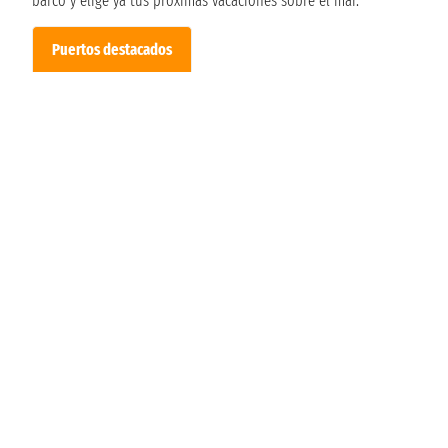
barco y elige ya tus próximas vacaciones sobre el mar.
Puertos destacados