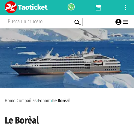
Busca un crucero
Home
›
Compañías
›
Ponant
›
Le Borèal
Le Borèal