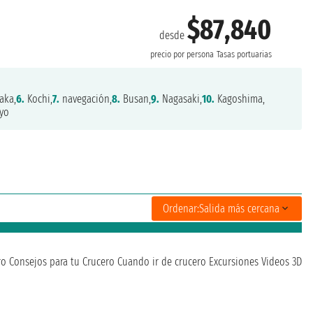
$87,840
desde
precio por persona
Tasas portuarias
aka,
6.
Kochi,
7.
navegación,
8.
Busan,
9.
Nagasaki,
10.
Kagoshima,
yo
Ordenar:
Salida más cercana
ro
Consejos para tu Crucero
Cuando ir de crucero
Excursiones
Videos 3D