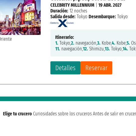
CELEBRITY MILLENNIUM
|
19 ABR. 2027
Duración:
12 noches
Salida desde:
Tokyo
Desembarque:
Tokyo
Itinerario:
1.
Tokyo,
2.
navegación,
3.
Kobe,
4.
Kobe,
5.
Os
11.
navegación,
12.
Shimizu,
13.
Tokyo,
14.
Tok
Detalles
Reservar
Elige tu crucero
Curiosidades sobre los cruceros
Antes de salir en cruce