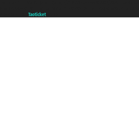
Taoticket S.r.l. Via Brigata Liguria, 3/21 16121 Genova ©2007/2026 - Taotick
P.Iva 06206400720 - Capital Social € 100.000,00 i.v. - Registrado en la Cá
A portal of the
Taoticket
group