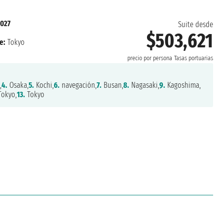
2027
Suite desde
$503,621
e:
Tokyo
precio por persona
Tasas portuarias
,
4.
Osaka,
5.
Kochi,
6.
navegación,
7.
Busan,
8.
Nagasaki,
9.
Kagoshima,
okyo,
13.
Tokyo