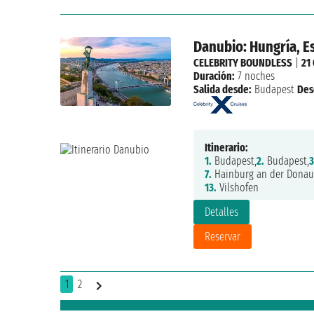
Danubio: Hungría, E
CELEBRITY BOUNDLESS
|
21
Duración:
7 noches
Salida desde:
Budapest
Des
Itinerario:
1.
Budapest,
2.
Budapest,
3
7.
Hainburg an der Donau
13.
Vilshofen
Detalles
Reservar
1
2