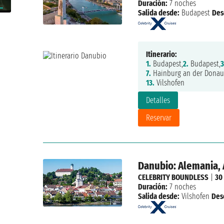
Duración:
7 noches
Salida desde:
Budapest
Des
Itinerario:
1.
Budapest,
2.
Budapest,
3
7.
Hainburg an der Donau
13.
Vilshofen
Detalles
Reservar
Danubio: Alemania, 
CELEBRITY BOUNDLESS
|
30
Duración:
7 noches
Salida desde:
Vilshofen
Des