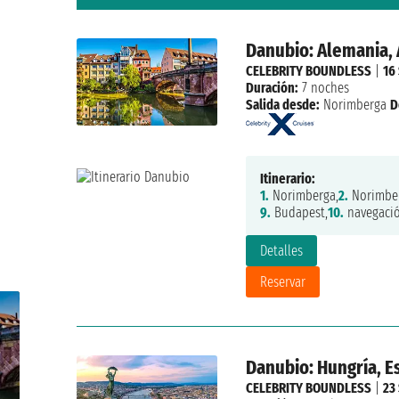
Danubio: Alemania, 
CELEBRITY BOUNDLESS
|
16
Duración:
7 noches
Salida desde:
Norimberga
D
Itinerario:
1.
Norimberga,
2.
Norimber
9.
Budapest,
10.
navegació
Detalles
Reservar
Danubio: Hungría, E
CELEBRITY BOUNDLESS
|
23