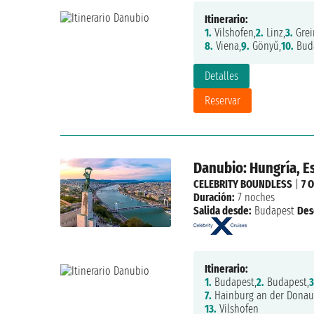
Itinerario:
1.
Vilshofen,
2.
Linz,
3.
Grei
8.
Viena,
9.
Gönyű,
10.
Buda
Detalles
Reservar
Danubio: Hungría, E
CELEBRITY BOUNDLESS
|
7 
Duración:
7 noches
Salida desde:
Budapest
Des
Itinerario:
1.
Budapest,
2.
Budapest,
3
7.
Hainburg an der Donau
13.
Vilshofen