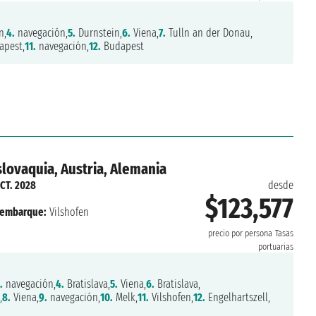
n,
4.
navegación,
5.
Durnstein,
6.
Viena,
7.
Tulln an der Donau,
pest,
11.
navegación,
12.
Budapest
slovaquia, Austria, Alemania
OCT. 2028
desde
$123,577
embarque:
Vilshofen
precio por persona
Tasas
portuarias
.
navegación,
4.
Bratislava,
5.
Viena,
6.
Bratislava,
,
8.
Viena,
9.
navegación,
10.
Melk,
11.
Vilshofen,
12.
Engelhartszell,