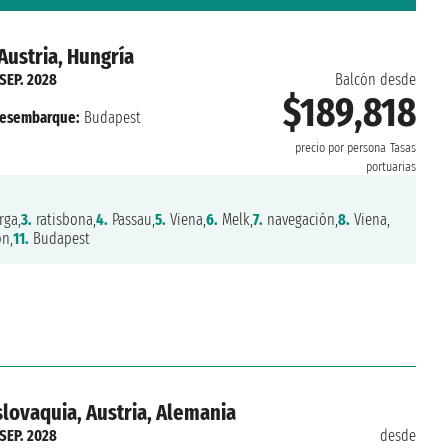
Austria, Hungría
 SEP. 2028
Balcón desde
$189,818
esembarque:
Budapest
precio por persona
Tasas
portuarias
ga,
3.
ratisbona,
4.
Passau,
5.
Viena,
6.
Melk,
7.
navegación,
8.
Viena,
n,
11.
Budapest
slovaquia, Austria, Alemania
 SEP. 2028
desde