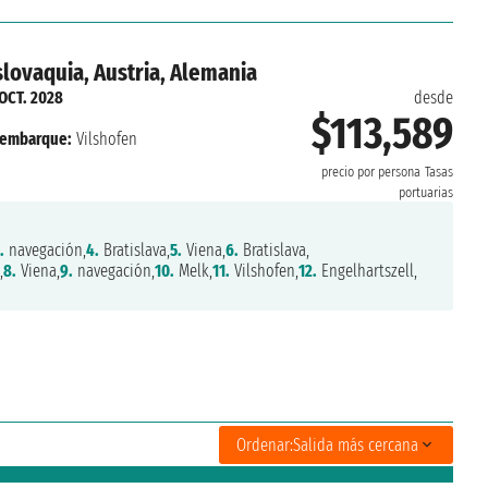
slovaquia, Austria, Alemania
 OCT. 2028
desde
$113,589
embarque:
Vilshofen
precio por persona
Tasas
portuarias
.
navegación,
4.
Bratislava,
5.
Viena,
6.
Bratislava,
,
8.
Viena,
9.
navegación,
10.
Melk,
11.
Vilshofen,
12.
Engelhartszell,
Ordenar:
Salida más cercana