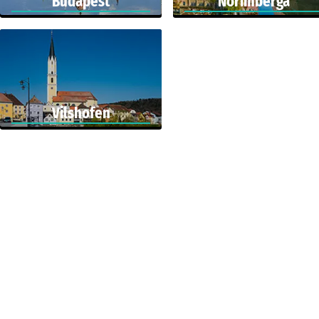
Budapest
Norimberga
Vilshofen