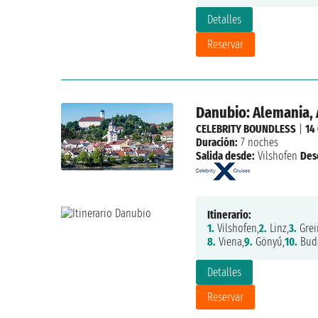
Detalles
Reservar
Danubio: Alemania, 
CELEBRITY BOUNDLESS
|
14
Duración:
7 noches
Salida desde:
Vilshofen
Des
Itinerario:
1.
Vilshofen,
2.
Linz,
3.
Grei
8.
Viena,
9.
Gönyű,
10.
Buda
Detalles
Reservar