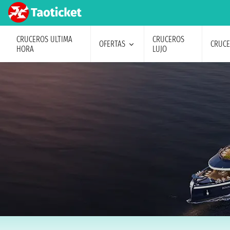
CRUCEROS ULTIMA
CRUCEROS
OFERTAS
CRUC
HORA
LUJO