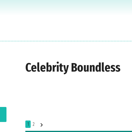
Celebrity Boundless
1
2