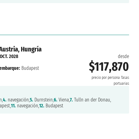
Austria, Hungría
 OCT. 2028
desde
$117,870
embarque:
Budapest
precio por persona
Tasas
portuarias
n,
4.
navegación,
5.
Durnstein,
6.
Viena,
7.
Tulln an der Donau,
pest,
11.
navegación,
12.
Budapest