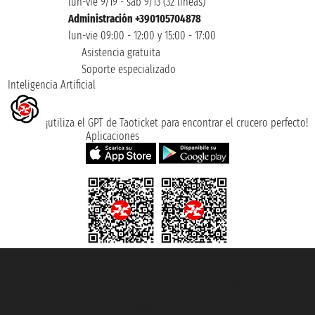
lun-vie 9/19 - sáb 9/13 (32 lineas)
Administración +390105704878
lun-vie 09:00 - 12:00 y 15:00 - 17:00
Asistencia gratuita
Soporte especializado
Inteligencia Artificial
¡utiliza el GPT de Taoticket para encontrar el crucero perfecto!
Aplicaciones
Taoticket S.r.l. Via Brigata Liguria, 3/21 16121 Genova ©2007/2026 -
Taoticket ® es una Marca Registrada
P.Iva 06206400720 - Capital Social € 100.000,00 i.v. - Registrado en la
Cámara de Comercio de Génova con REA 433093. - Aut. Prov. n° 6167/131601
- Seguro Unipol - polizza n. 206484182