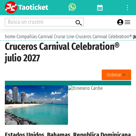
Busca un crucero
home
›
Compañías
›
Carnival Cruise Line
›
Cruceros Carnival Celebration®
›
J
Cruceros Carnival Celebration®
julio 2027
Ordenar
Estados Unidos, Bahamas, Republica Dominicana