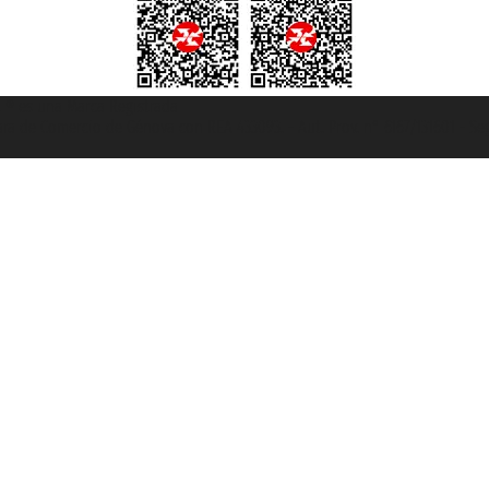
et ® es una Marca Registrada
mara de Comercio de Génova con REA 433093. - Aut. Prov. n° 6167/131601 - Se