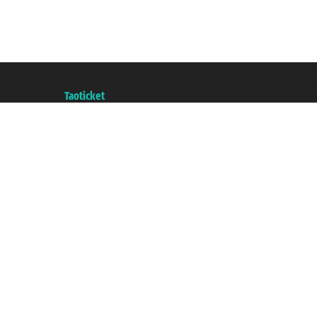
Taoticket S.r.l. Via Brigata Liguria, 3/21 16121 Genova ©2007/2026 - Taotick
P.Iva 06206400720 - Capital Social € 100.000,00 i.v. - Registrado en la Cá
A portal of the
Taoticket
group