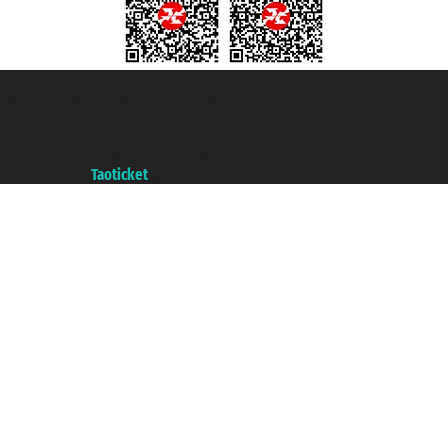
Taoticket S.r.l. Via Brigata Liguria, 3/21 16121 Genova ©2007/2026 -
Taoticket ® es una Marca Registrada
P.Iva 06206400720 - Capital Social € 100.000,00 i.v. - Registrado en la
Cámara de Comercio de Génova con REA 433093. - Aut. Prov. n° 6167/131601
- Seguro Unipol - polizza n. 206484182
A portal of the
Taoticket
group