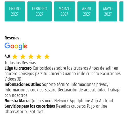
ENERO
FEBRERO
MARZO
ABRIL
MAYO
JU
2027
2027
2027
2027
2027
2
Reseñas
4.9
Todas las Reseñas
Elige tu crucero
Curiosidades sobre los cruceros
Antes de salir en
crucero
Consejos para tu Crucero
Cuando ir de crucero
Excursiones
Videos 3D
Informaciones Utiles
Soporte técnico
Informaciones privacy
Informaciones cookies
Seguro
Declaración de accesibilidad
Trabaja
con nosotros
Nuestra Marca
Quien somos
Network
App Iphone
App Android
Servicios para los cruceristas
Reseñas cruceros
Pago online
Observatorio Taoticket